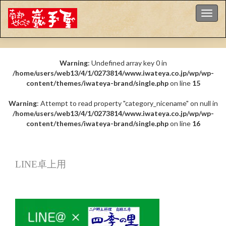
ナビゲ
Warning
: Undefined array key 0 in
/home/users/web13/4/1/0273814/www.iwateya.co.jp/wp/wp-
content/themes/iwateya-brand/single.php
on line
15
Warning
: Attempt to read property "category_nicename" on null in
/home/users/web13/4/1/0273814/www.iwateya.co.jp/wp/wp-
content/themes/iwateya-brand/single.php
on line
16
LINE卓上用