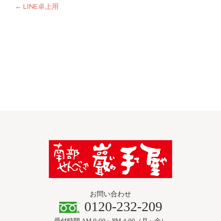
投
←
LINE卓上用
稿
ナ
ビ
ゲ
ー
シ
ョ
ン
お問い合わせ
0120-232-209
受付時間 AM 9:00～PM 4:00（月～金）