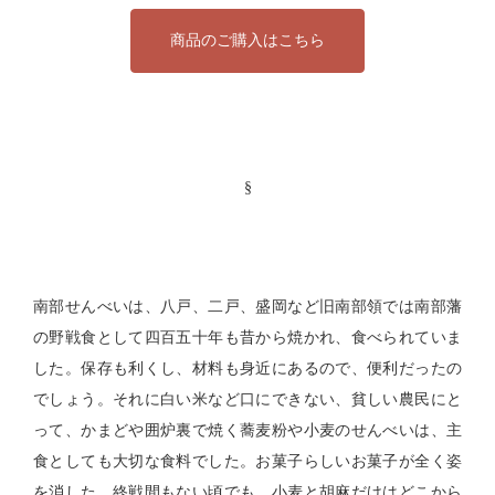
商品のご購入はこちら
§
南部せんべいは、八戸、二戸、盛岡など旧南部領では南部藩
の野戦食として四百五十年も昔から焼かれ、食べられていま
した。保存も利くし、材料も身近にあるので、便利だったの
でしょう。それに白い米など口にできない、貧しい農民にと
って、かまどや囲炉裏で焼く蕎麦粉や小麦のせんべいは、主
食としても大切な食料でした。お菓子らしいお菓子が全く姿
を消した、終戦間もない頃でも、小麦と胡麻だけはどこから