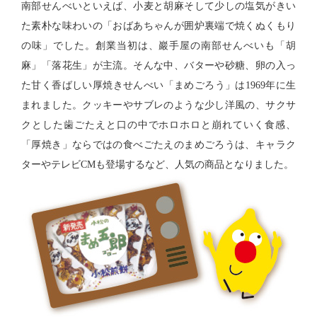
南部せんべいといえば、小麦と胡麻そして少しの塩気がきい
た素朴な味わいの「おばあちゃんが囲炉裏端で焼くぬくもり
の味」でした。創業当初は、巖手屋の南部せんべいも「胡
麻」「落花生」が主流。そんな中、バターや砂糖、卵の入っ
た甘く香ばしい厚焼きせんべい「まめごろう」は1969年に生
まれました。クッキーやサブレのような少し洋風の、サクサ
クとした歯ごたえと口の中でホロホロと崩れていく食感、
「厚焼き」ならではの食べごたえのまめごろうは、キャラク
ターやテレビCMも登場するなど、人気の商品となりました。